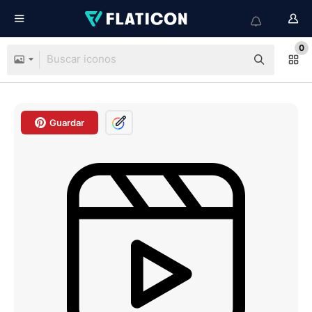
0
Guardar