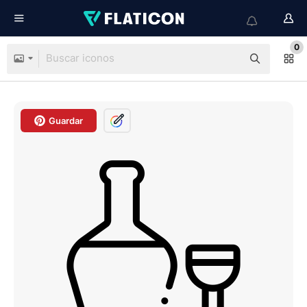
0
Guardar