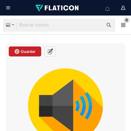
0
Guardar