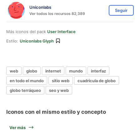
Uniconlabs
Seguir
Ver todos los recursos 82,389
Más iconos del pack
User Interface
Estilo:
Uniconlabs Glyph
web
globo
internet
mundo
interfaz
en todo el mundo
sitio web
cuadrícula de globo
globo terráqueo
seo y web
Iconos con el mismo estilo y concepto
Ver más