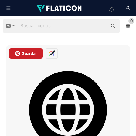
0
Guardar