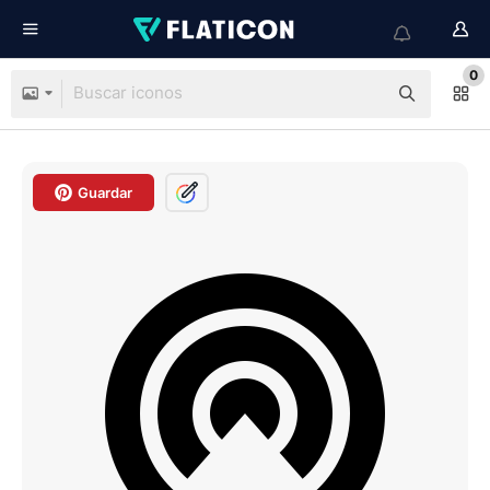
0
Guardar