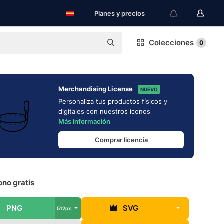
Planes y precios
Colecciones
0
Merchandising License
NUEVO
Personaliza tus productos físicos y
digitales con nuestros iconos
Más información
Comprar licencia
ono gratis
PNG
SVG
512px