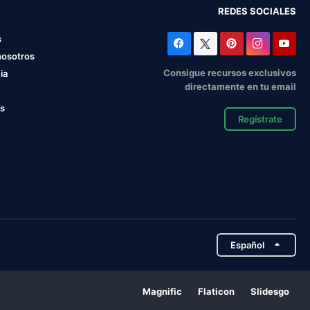
REDES SOCIALES
s
nosotros
Consigue recursos exclusivos
ia
directamente en tu email
os
Regístrate
Español
Magnific
Flaticon
Slidesgo