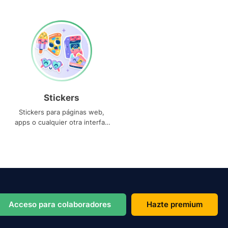
Stickers
Stickers para páginas web,
apps o cualquier otra interfaz
que necesites
Acceso para colaboradores
Hazte premium