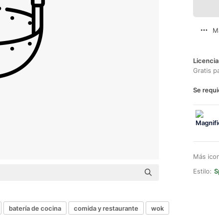
M
Licencia
Gratis p
Se requi
Más ico
Estilo:
S
batería de cocina
comida y restaurante
wok