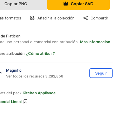
Copiar PNG
Copiar SVG
ás formatos
Añadir a la colección
Compartir
 de Flaticon
ara uso personal o comercial con atribución.
Más información
ere atribución
¿Cómo atribuir?
Magnific
Seguir
Ver todos los recursos 3,282,856
nos del pack
Kitchen Appliance
pecial Lineal