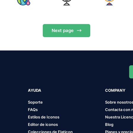
Next
page
AYUDA
COMPANY
Soporte
Sobre nosotro
FAQs
Contacta con 
Estilos de Iconos
Nuestra Licenc
Editor de iconos
Blog
Colecciones de Flaticon
Planes y preci