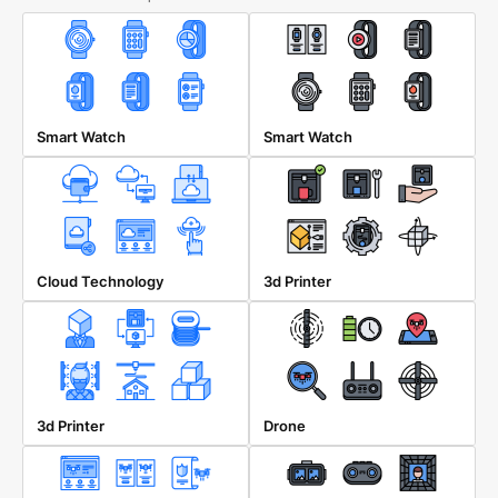
Smart Watch
Smart Watch
Cloud Technology
3d Printer
3d Printer
Drone