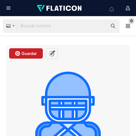
0
Guardar