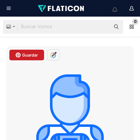
0
Guardar