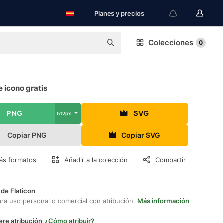
Planes y precios
Colecciones
0
 icono gratis
PNG
SVG
512px
Copiar PNG
Copiar SVG
ás formatos
Añadir a la colección
Compartir
 de Flaticon
ara uso personal o comercial con atribución.
Más información
ere atribución
¿Cómo atribuir?