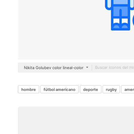
Nikita Golubev color lineal-color
hombre
fútbol americano
deporte
rugby
amer