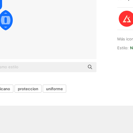
Más ico
Estilo:
N
icano
proteccion
uniforme