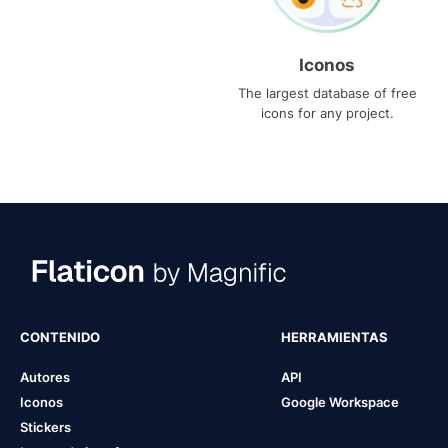
Iconos
The largest database of free
icons for any project.
CONTENIDO
HERRAMIENTAS
Autores
API
Iconos
Google Workspace
Stickers