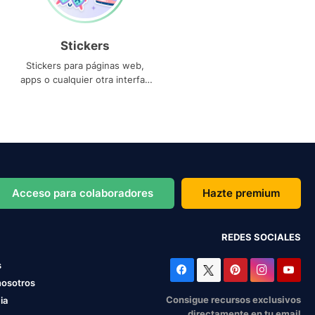
Stickers
Stickers para páginas web,
apps o cualquier otra interfaz
que necesites
Acceso para colaboradores
Hazte premium
REDES SOCIALES
s
nosotros
Consigue recursos exclusivos
ia
directamente en tu email