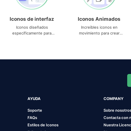
Iconos de interfaz
Iconos Animados
Iconos diseñados
Increíbles iconos en
específicamente para
movimiento para crear
interfaces
proyectos dinámicos
AYUDA
COMPANY
Soporte
Sobre nosotro
FAQs
Contacta con 
Estilos de Iconos
Nuestra Licenc