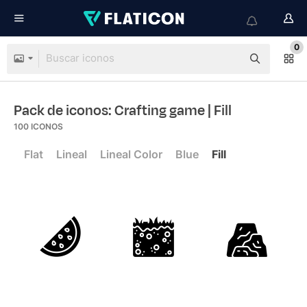
0
Pack de iconos: Crafting game
| Fill
100
ICONOS
Flat
Lineal
Lineal Color
Blue
Fill