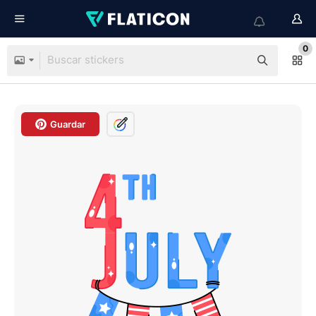
0
Guardar