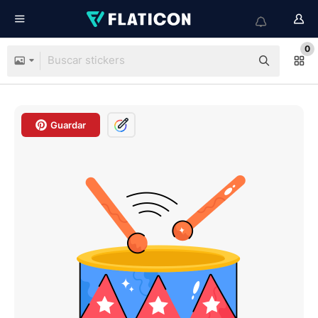
0
Guardar