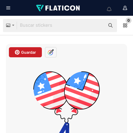
0
Guardar