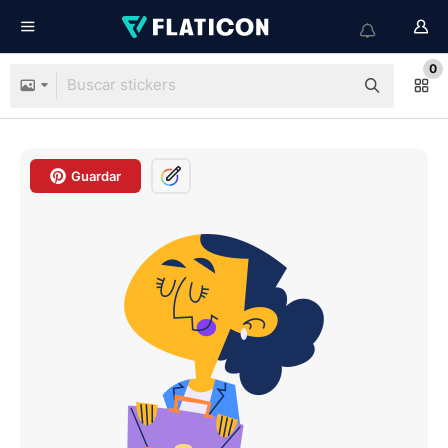
0
Guardar