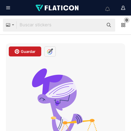
0
Guardar