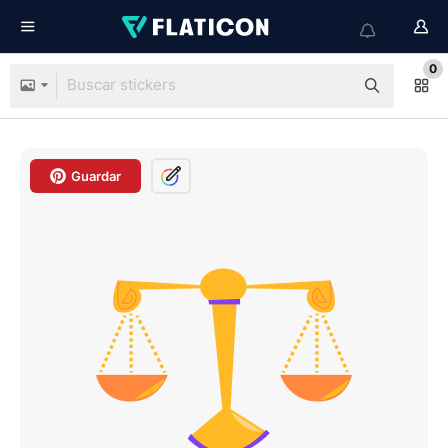
0
Guardar