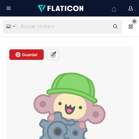
0
Guardar