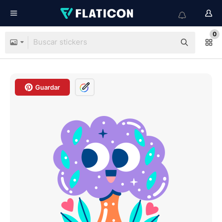
0
Guardar