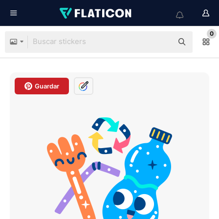
0
Guardar