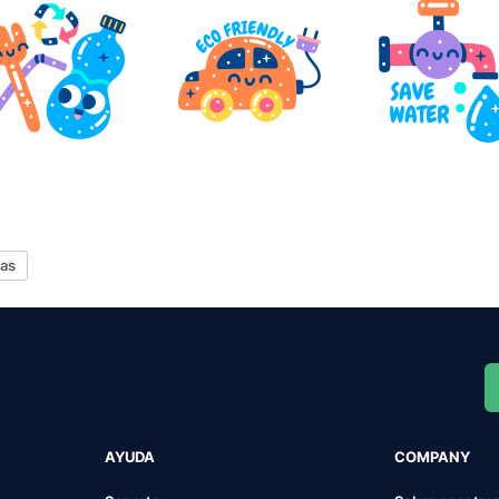
has
AYUDA
COMPANY