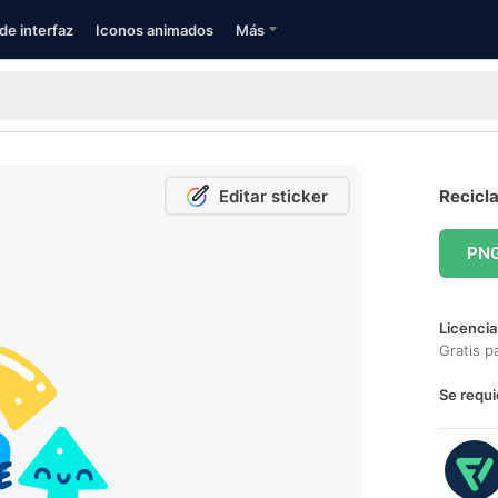
de interfaz
Iconos animados
Más
Editar sticker
Recicla
PN
Licencia
Gratis p
Se requi