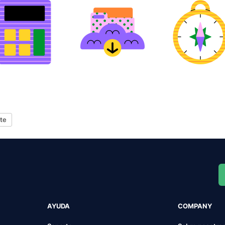
ite
AYUDA
COMPANY