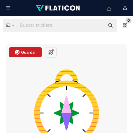
0
Guardar