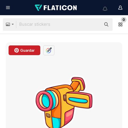
0
Guardar