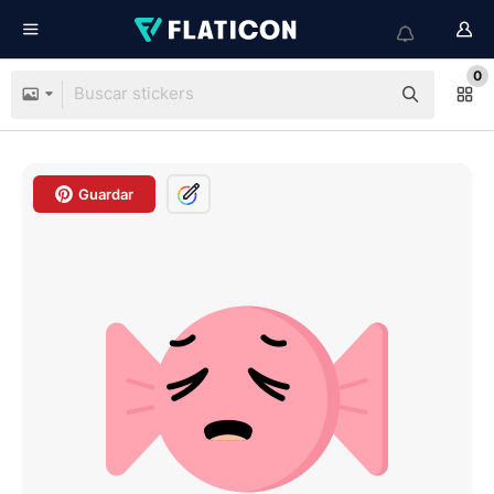
0
Guardar