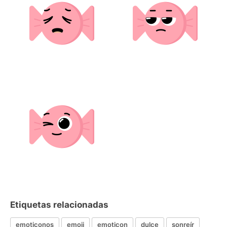
Etiquetas relacionadas
emoticonos
emoji
emoticon
dulce
sonreír