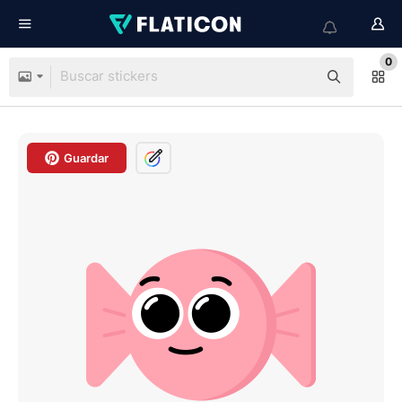
0
Guardar