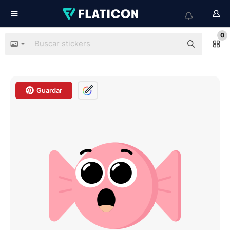
0
Guardar