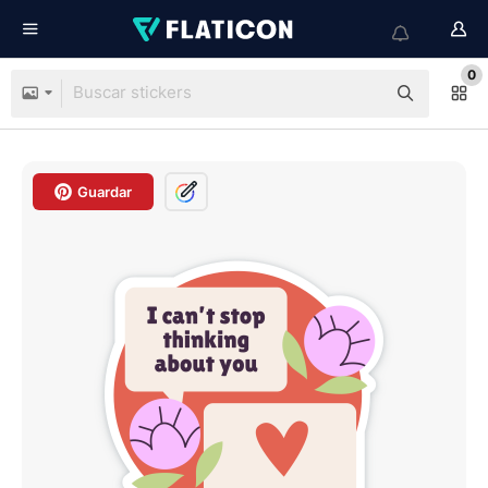
0
Guardar