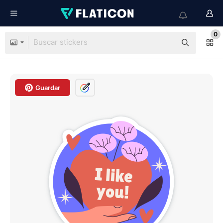
0
Guardar