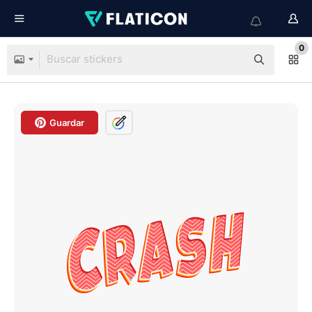
0
Guardar