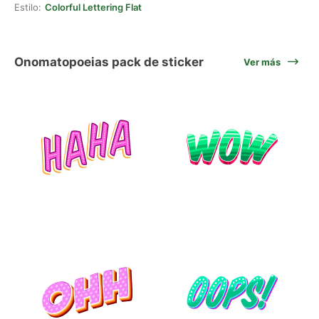
Estilo:
Colorful Lettering Flat
Onomatopoeias pack de sticker
Ver más