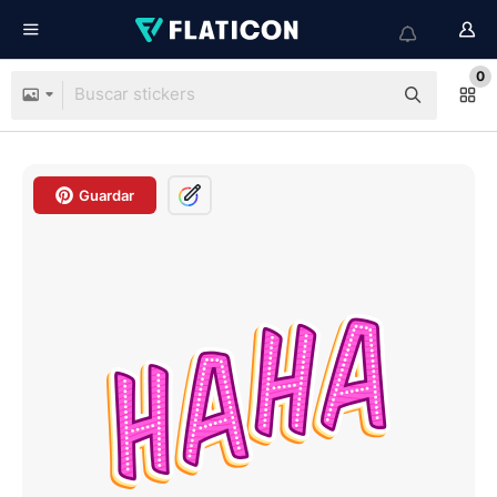
0
Guardar