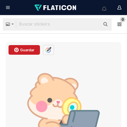
0
Guardar