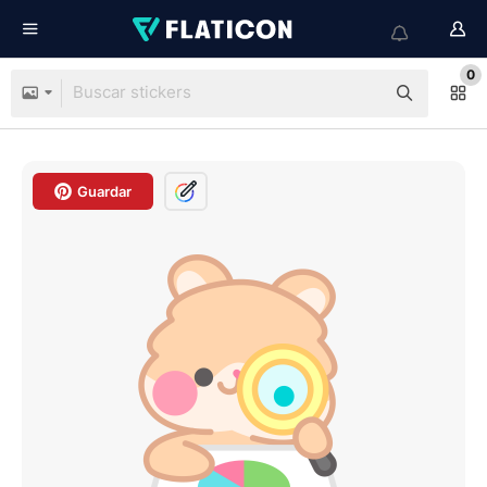
0
Guardar