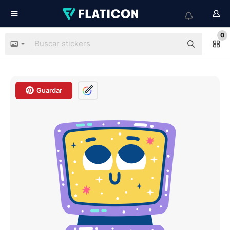
0
Guardar