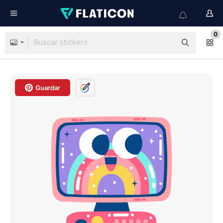
0
Guardar