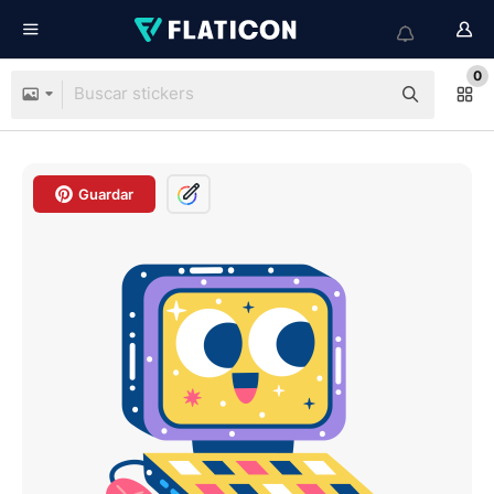
0
Guardar