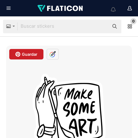
0
Guardar