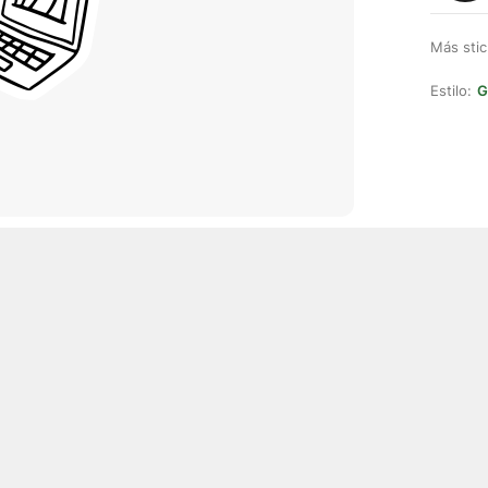
Más stic
Estilo:
G