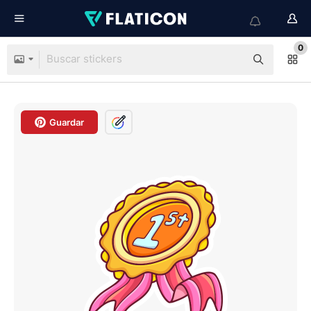
0
Guardar