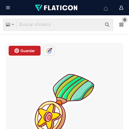
0
Guardar