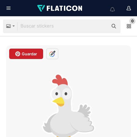
0
Guardar