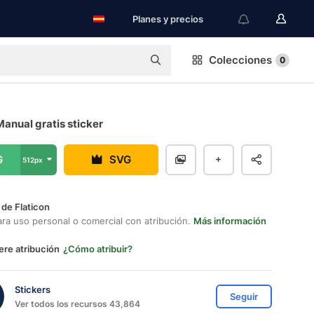
Planes y precios
Colecciones
0
anual gratis sticker
G
SVG
512px
 de Flaticon
ara uso personal o comercial con atribución.
Más información
ere atribución
¿Cómo atribuir?
Stickers
Seguir
Ver todos los recursos 43,864