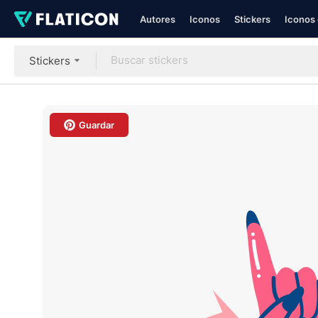
Autores
Iconos
Stickers
Iconos 
Stickers
Guardar