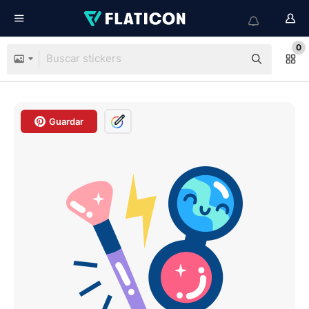
0
Guardar