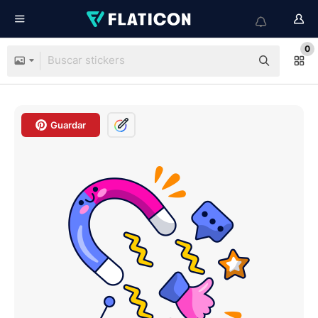
0
Guardar