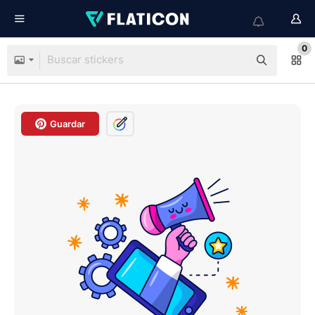
0
Guardar