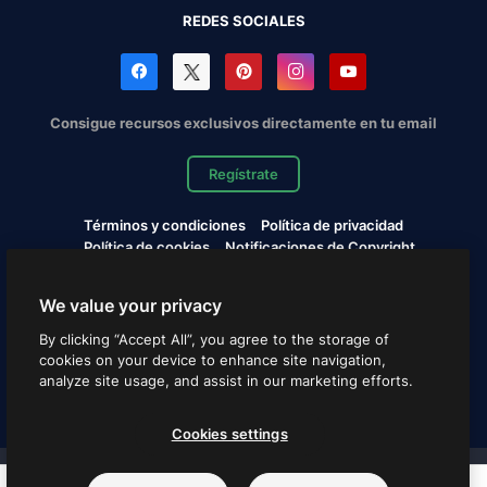
REDES SOCIALES
Consigue recursos exclusivos directamente en tu email
Regístrate
Términos y condiciones
Política de privacidad
Política de cookies
Notificaciones de Copyright
Cookies settings
We value your privacy
Copyright © 2010-2026 Freepik Company S.L.U. Todos los
By clicking “Accept All”, you agree to the storage of
derechos reservados.
cookies on your device to enhance site navigation,
analyze site usage, and assist in our marketing efforts.
Español
Cookies settings
Proyectos de Magnific