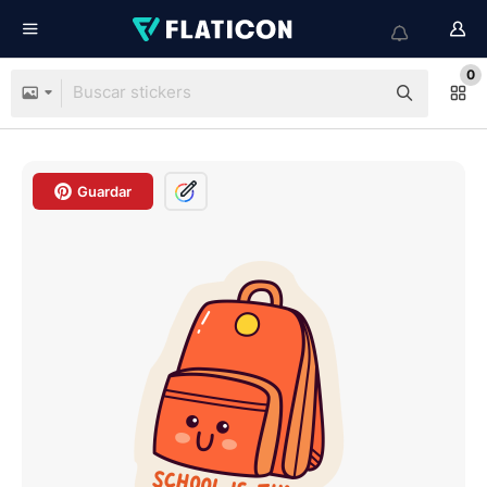
0
Guardar