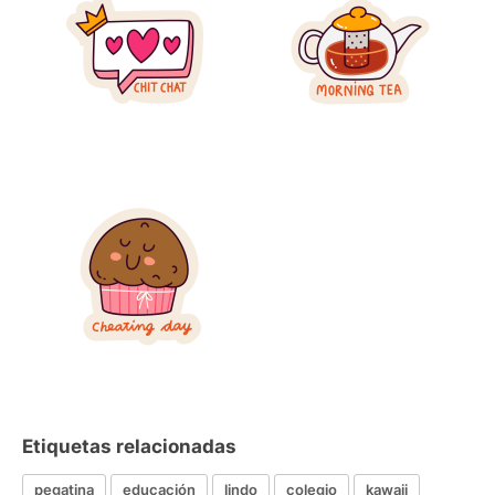
Etiquetas relacionadas
pegatina
educación
lindo
colegio
kawaii