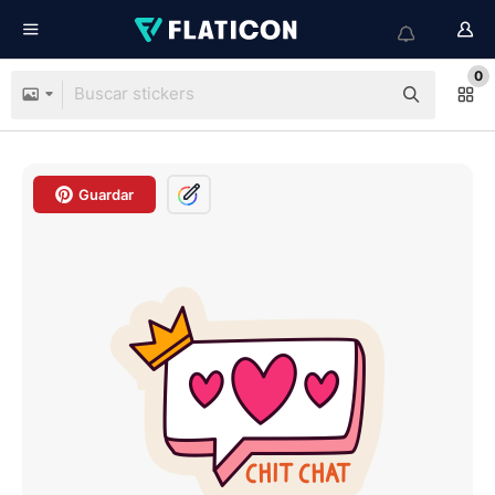
0
Guardar