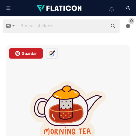
0
Guardar