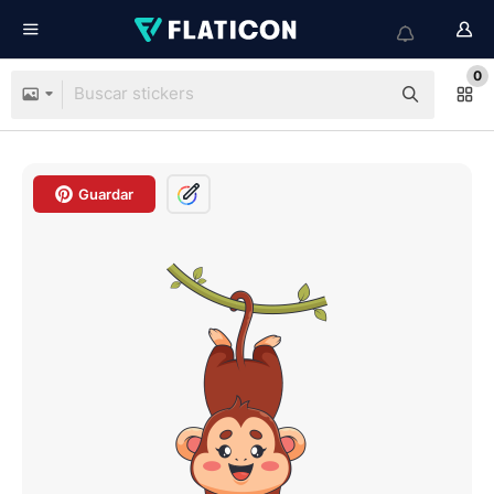
0
Guardar